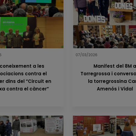
6
07/03/2026
coneixement a les
Manifest del 8M 
ociacions contra el
Torregrossa i conver
r dins del “Circuit en
la torregrossina Ca
a contra el càncer”
Amenós i Vidal