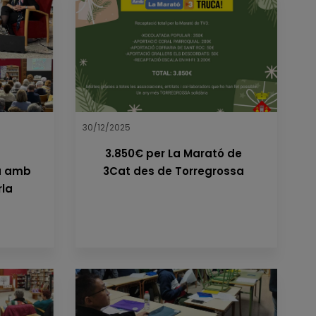
30/12/2025
a
3.850€ per La Marató de
sa amb
3Cat des de Torregrossa
rla