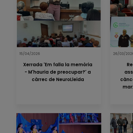
15/04/2026
26/03/202
Xerrada 'Em falla la memòria
Re
- M'hauria de preocupar?' a
ass
càrrec de NeuroLleida
cànce
marx