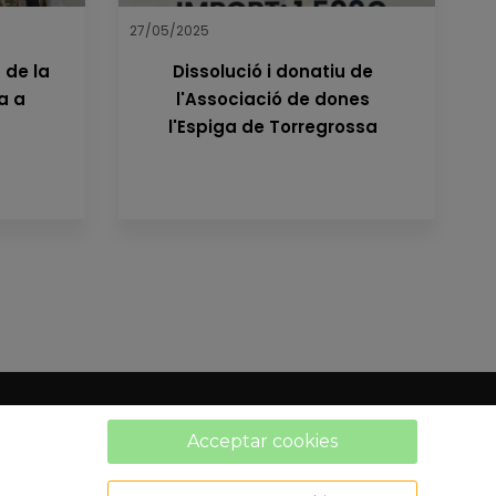
27/05/2025
 de la
Dissolució i donatiu de
a a
l'Associació de dones
l'Espiga de Torregrossa
Acceptar cookies