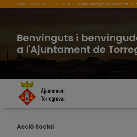
Plaça Canalejas, 1
| 973 170 001
|
ajuntament@torregrossa.cat
| C
Benvinguts i benvingud
a l'Ajuntament de Torr
Acció Social