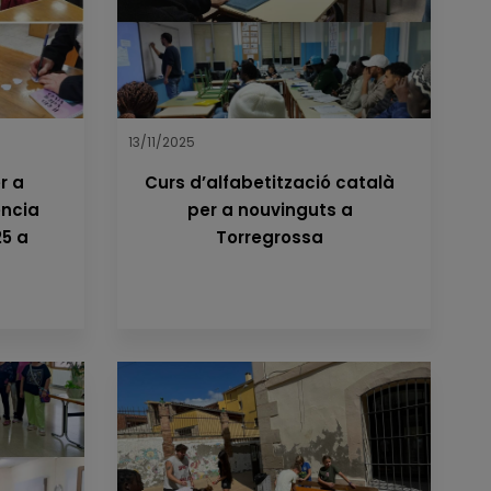
13/11/2025
r a
Curs d’alfabetització català
ència
per a nouvinguts a
25 a
Torregrossa