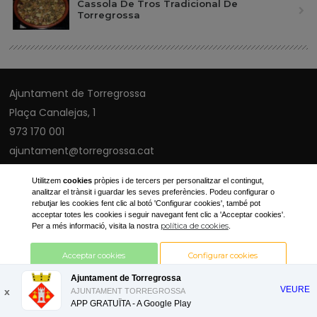
Cassola De Tros Tradicional De
Torregrossa
Ajuntament de Torregrossa
Plaça Canalejas, 1
973 170 001
ajuntament@torregrossa.cat
Utilitzem
cookies
pròpies i de tercers per personalitzar el contingut,
analitzar el trànsit i guardar les seves preferències. Podeu configurar o
rebutjar les cookies fent clic al botó 'Configurar cookies', també pot
© 2019
Avís legal
acceptar totes les cookies i seguir navegant fent clic a 'Acceptar cookies'.
política de cookies
Per a més informació, visita la nostra
.
Acceptar cookies
Configurar cookies
Ajuntament de Torregrossa
VEURE
x
AJUNTAMENT TORREGROSSA
Rebutjar cookies
APP GRATUÏTA - A
Google Play