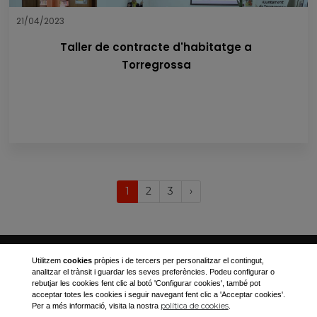
21/04/2023
Taller de contracte d'habitatge a
Torregrossa
(current)
Próxima
1
2
3
›
página
Ajuntament de Torregrossa
Utilitzem
cookies
pròpies i de tercers per personalitzar el contingut,
analitzar el trànsit i guardar les seves preferències. Podeu configurar o
Plaça Canalejas, 1
rebutjar les cookies fent clic al botó 'Configurar cookies', també pot
acceptar totes les cookies i seguir navegant fent clic a 'Acceptar cookies'.
973 170 001
política de cookies
Per a més informació, visita la nostra
.