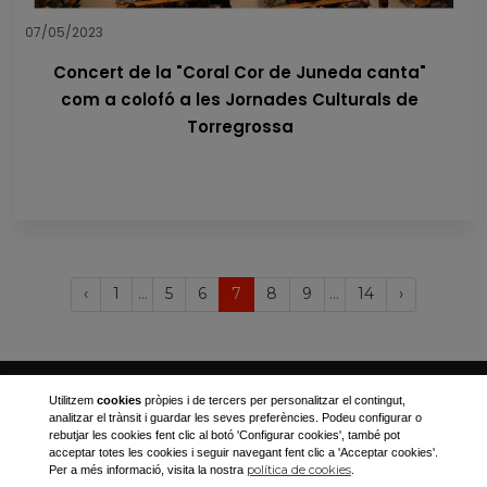
07/05/2023
Concert de la "Coral Cor de Juneda canta"
com a colofó a les Jornades Culturals de
Torregrossa
Last
Página
...
(current)
...
Próxima
‹
1
5
6
7
8
9
14
›
anterior
página
Ajuntament de Torregrossa
Utilitzem
cookies
pròpies i de tercers per personalitzar el contingut,
analitzar el trànsit i guardar les seves preferències. Podeu configurar o
Plaça Canalejas, 1
rebutjar les cookies fent clic al botó 'Configurar cookies', també pot
acceptar totes les cookies i seguir navegant fent clic a 'Acceptar cookies'.
973 170 001
política de cookies
Per a més informació, visita la nostra
.