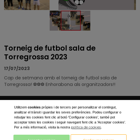
Torneig de futbol sala de
Torregrossa 2023
17/07/2023
Cap de setmana amb el torneig de futbol sala de
Torregrossa
!
⚽️
⚽️
⚽️
Enhorabona als organitzadors!!
Ajuntament de Torregrossa
Utilitzem
cookies
pròpies i de tercers per personalitzar el contingut,
analitzar el trànsit i guardar les seves preferències. Podeu configurar o
Plaça Canalejas, 1
rebutjar les cookies fent clic al botó 'Configurar cookies', també pot
acceptar totes les cookies i seguir navegant fent clic a 'Acceptar cookies'.
973 170 001
política de cookies
Per a més informació, visita la nostra
.
ajuntament@torregrossa.cat