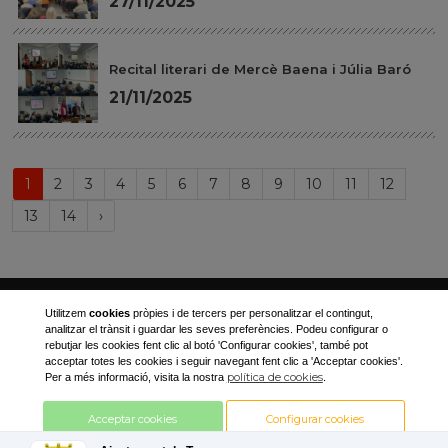
27/11/2025
Recital literari de Mercè Baena i Júlia Baró
21/11/2025
(current)
1
2
3
4
5
6
7
8
9
10
11
12
Próxima
13
14
›
página
Ajuntament de Torregrossa
Utilitzem
cookies
pròpies i de tercers per personalitzar el contingut,
analitzar el trànsit i guardar les seves preferències. Podeu configurar o
Plaça Canalejas, 1
rebutjar les cookies fent clic al botó 'Configurar cookies', també pot
acceptar totes les cookies i seguir navegant fent clic a 'Acceptar cookies'.
973 170 001
política de cookies
Per a més informació, visita la nostra
.
ajuntament@torregrossa.cat
Acceptar cookies
Configurar cookies