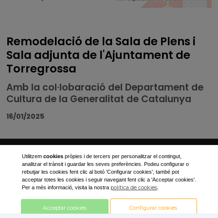
Remodelació de la Sala de Plens i
Sala adjunta de l'Ajuntament de
Torregrossa
Amb la col·lobaració del Departament de
Cultura de la Generalitat de Catalunya
16/01/2025
Ajuntament de Torregrossa
Utilitzem
cookies
pròpies i de tercers per personalitzar el contingut,
analitzar el trànsit i guardar les seves preferències. Podeu configurar o
Plaça Canalejas, 1
rebutjar les cookies fent clic al botó 'Configurar cookies', també pot
acceptar totes les cookies i seguir navegant fent clic a 'Acceptar cookies'.
973 170 001
política de cookies
Per a més informació, visita la nostra
.
ajuntament@torregrossa.cat
Acceptar cookies
Configurar cookies