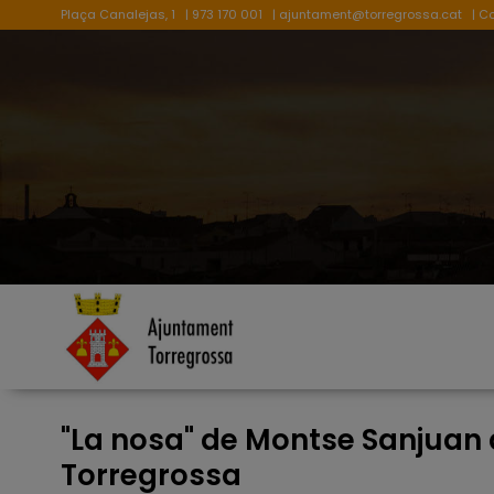
Plaça Canalejas, 1
| 973 170 001
|
ajuntament@torregrossa.cat
| C
"La nosa" de Montse Sanjuan 
Torregrossa