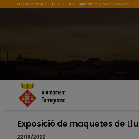
Plaça Canalejas, 1
| 973 170 001
|
ajuntament@torregrossa.cat
| C
Exposició de maquetes de Lluí
22/10/2022