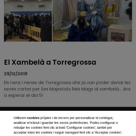
El Xambelà a Torregrossa
29/12/2019
Els nens i nenes de
Torregrossa ahir ja van poder donar les
seves cartes per Ses Majestats Reis Mags al xambelà... Ara
a esperar el dia 5!
Ajuntament de Torregrossa
Utilitzem
cookies
pròpies i de tercers per personalitzar el contingut,
analitzar el trànsit i guardar les seves preferències. Podeu configurar o
Plaça Canalejas, 1
rebutjar les cookies fent clic al botó 'Configurar cookies', també pot
acceptar totes les cookies i seguir navegant fent clic a 'Acceptar cookies'.
973 170 001