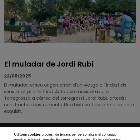
El muladar de Jordi Rubí
22/08/2025
El muladar: el seu origen arran d’un viatge a l’Índia i els
seus 15 anys d'història. Actuació musical avui a
Torregrossa a càrrec del torregrossí Jordi Rubí, artesà i
constructor d’instruments. Una història fascinant i un acte
exquisit.
Ajuntament de Torregrossa
Utilitzem
cookies
pròpies i de tercers per personalitzar el contingut,
analitzar el trànsit i guardar les seves preferències. Podeu configurar o