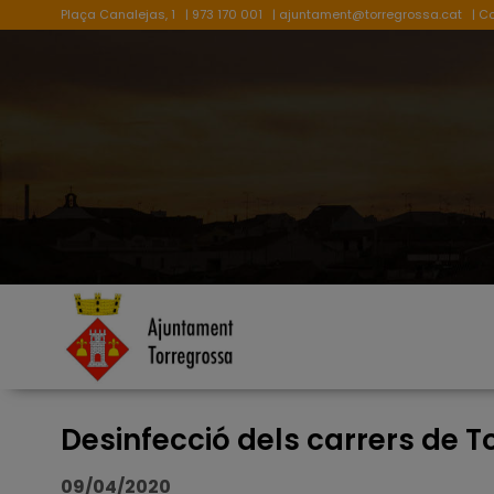
Plaça Canalejas, 1
| 973 170 001
|
ajuntament@torregrossa.cat
| C
Desinfecció dels carrers de 
09/04/2020