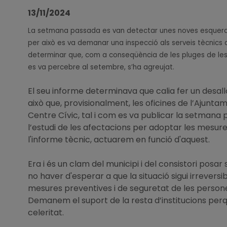
13/11/2024
La setmana passada es van detectar unes noves esquerdes a
per això es va demanar una inspecció als serveis tècnics
determinar que, com a conseqüència de les pluges de les ú
es va percebre al setembre, s’ha agreujat.
El seu informe determinava que calia fer un desallo
això que, provisionalment, les oficines de l’Ajuntam
Centre Cívic, tal i com es va publicar la setmana
l’estudi de les afectacions per adoptar les mesur
l'informe tècnic, actuarem en funció d'aquest.
Era i és un clam del municipi i del consistori posar s
no haver d'esperar a que la situació sigui irrevers
mesures preventives i de seguretat de les person
Demanem el suport de la resta d’institucions pe
celeritat.