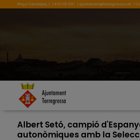
Plaça Canalejas, 1
| 973 170 001
|
ajuntament@torregrossa.cat
| C
Albert Setó, campió d'Espany
autonòmiques amb la Selecci